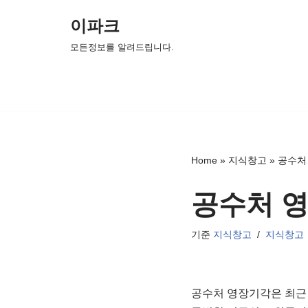
이파크
콘
모든정보를 알려드립니다.
텐
츠
로
건
너
뛰
Home
»
지식창고
»
공수처
기
공수처 
기준
지식창고
지식창고
공수처 영장기각은 최근 