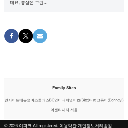
데요, 롱샴은 그런…
Family Sites
인사이트매뉴얼
비즈클래스
BC인터내셔널
비츠(Bitz)
디랭크
동이(Dohngyi)
어센티시티 서울
© 2026
이파크
All registered.
이용약관
개인정보처리방침