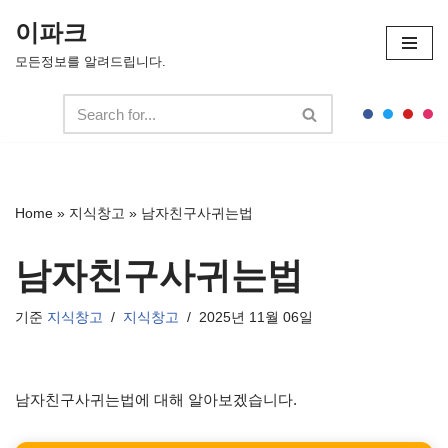
이파크
콘
모든정보를 알려드립니다.
텐
츠
로
건
너
뛰
Home
»
지식창고
»
남자친구사귀는법
기
남자친구사귀는법
기준
지식창고
지식창고
2025년 11월 06일
남자친구사귀는법에 대해 알아보겠습니다.