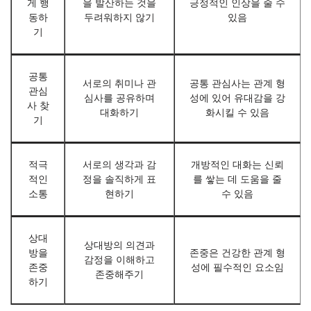
게 행
을 발산하는 것을
긍정적인 인상을 줄 수
동하
두려워하지 않기
있음
기
공통
서로의 취미나 관
공통 관심사는 관계 형
관심
심사를 공유하며
성에 있어 유대감을 강
사 찾
대화하기
화시킬 수 있음
기
적극
서로의 생각과 감
개방적인 대화는 신뢰
적인
정을 솔직하게 표
를 쌓는 데 도움을 줄
소통
현하기
수 있음
상대
상대방의 의견과
방을
존중은 건강한 관계 형
감정을 이해하고
존중
성에 필수적인 요소임
존중해주기
하기