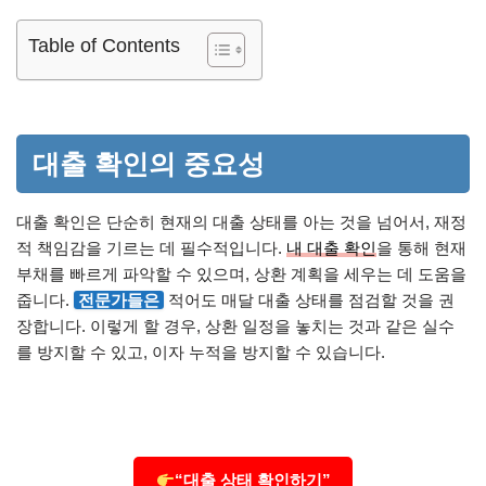
Table of Contents
대출 확인의 중요성
대출 확인은 단순히 현재의 대출 상태를 아는 것을 넘어서, 재정
적 책임감을 기르는 데 필수적입니다.
내 대출 확인
을 통해 현재
부채를 빠르게 파악할 수 있으며, 상환 계획을 세우는 데 도움을
줍니다.
전문가들은
적어도 매달 대출 상태를 점검할 것을 권
장합니다. 이렇게 할 경우, 상환 일정을 놓치는 것과 같은 실수
를 방지할 수 있고, 이자 누적을 방지할 수 있습니다.
“대출 상태 확인하기”