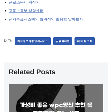
근로소득세 계산기
고용노동부 상담센터
전자투표시스템의 효과적인 활용법 알아보자
태그:
계좌정보 통합관리서비스
금융결제원
내 대출 조회
Related Posts