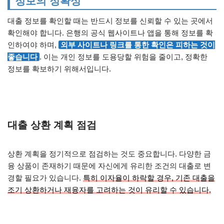
정보의 정확성
대출 정보를 확인할 때는 반드시 정보를 신뢰할 수 있는 곳에서
확인해야 합니다. 은행의 공식 웹사이트나 앱을 통해 정보를 확
인하여야 하며,
외부 사이트나 링크를 통한 확인은 피하는 것이
좋습니다
. 이는 개인 정보를 도용당할 위험을 줄이고, 정확한
정보를 확보하기 위해서입니다.
대출 상환 계획 점검
상환 계획을 정기적으로 점검하는 것도 중요합니다. 다양한 금
융 상품이 존재하기 때문에 자신에게 유리한 조건의 대출로 변
경할 필요가 있습니다.
특히 이자율이 하락할 경우, 기존 대출을
조기 상환하거나 재융자를 고려하는 것이 유리할 수 있습니다.