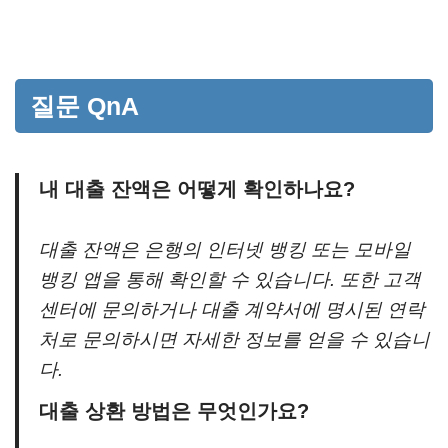
질문 QnA
내 대출 잔액은 어떻게 확인하나요?
대출 잔액은 은행의 인터넷 뱅킹 또는 모바일
뱅킹 앱을 통해 확인할 수 있습니다. 또한 고객
센터에 문의하거나 대출 계약서에 명시된 연락
처로 문의하시면 자세한 정보를 얻을 수 있습니
다.
대출 상환 방법은 무엇인가요?