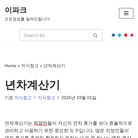
이파크
콘
모든정보를 알려드립니다.
텐
츠
로
건
너
뛰
Home
»
지식창고
»
년차계산기
기
년차계산기
기준
지식창고
지식창고
2025년 03월 01일
연차계산기는
직장인
들이 자신의 연차 휴가를 보다 효율적으로
관리하고 사용하기 위한 중요한 도구입니다. 많은 직장인들이
연차 휴가를 충분히 활용하지 못하는 이유 중 하나는
연차 계산