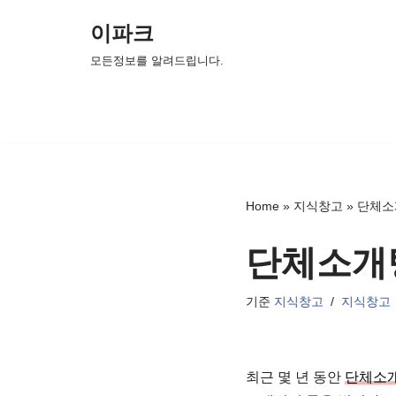
이파크
콘
모든정보를 알려드립니다.
텐
츠
로
건
너
뛰
Home
»
지식창고
»
단체소
기
단체소개
기준
지식창고
지식창고
최근 몇 년 동안
단체소