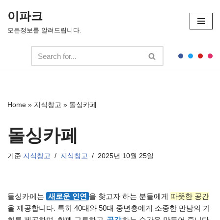
이파크
콘
모든정보를 알려드립니다.
텐
츠
로
건
너
뛰
Home
»
지식창고
»
돌싱카페
기
돌싱카페
기준
지식창고
지식창고
2025년 10월 25일
돌싱카페는
새로운 인연
을 찾고자 하는 분들에게
따뜻한 공간
을 제공합니다. 특히 40대와 50대 중년층에게 소중한 만남의 기
회를 제공하며, 함께 교류하고
공감
하는 순간을 만들어 줍니다.