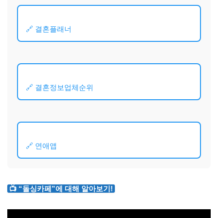
🔗 결혼플래너
🔗 결혼정보업체순위
🔗 연애앱
📺 “돌싱카페”에 대해 알아보기!