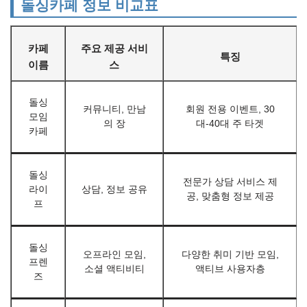
돌싱카페 정보 비교표
카페
주요 제공 서비
특징
이름
스
돌싱
커뮤니티, 만남
회원 전용 이벤트, 30
모임
의 장
대-40대 주 타겟
카페
돌싱
전문가 상담 서비스 제
라이
상담, 정보 공유
공, 맞춤형 정보 제공
프
돌싱
오프라인 모임,
다양한 취미 기반 모임,
프렌
소셜 액티비티
액티브 사용자층
즈