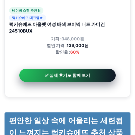
네이버 쇼핑 추천 N
럭키슈에뜨 대표템★
럭키슈에뜨 아울렛 여성 배색 브이넥 니트 가디건
24510BUX
가격 :
348,000원
할인 가격 :
139,000원
할인율 :
60%
✅ 실제 후기도 함께 보기
편안한 일상 속에 어울리는 세련됨
이 느껴지는 럭키슈에뜨 추천 상품