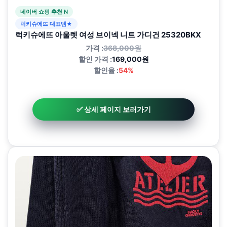
네이버 쇼핑 추천 N
럭키슈에뜨 대표템★
럭키슈에뜨 아울렛 여성 브이넥 니트 가디건 25320BKX
가격 :
368,000원
할인 가격 :
169,000원
할인율 :
54%
✅ 상세 페이지 보러가기