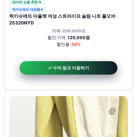
네이버 쇼핑 추천 N
럭키슈에뜨 대표템★
럭키슈에뜨 아울렛 여성 스트라이프 슬림 니트 풀오버
25320NYD
가격 :
298,000원
할인 가격 :
129,000원
할인율 :
56%
✅ 수익 링크 이동하기