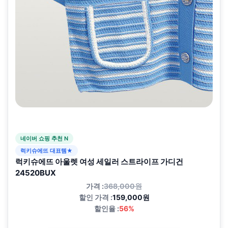
네이버 쇼핑 추천 N
럭키슈에뜨 대표템★
럭키슈에뜨 아울렛 여성 세일러 스트라이프 가디건
24520BUX
가격 :
368,000원
할인 가격 :
159,000원
할인율 :
56%