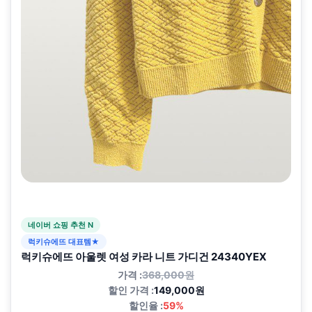
네이버 쇼핑 추천 N
럭키슈에뜨 대표템★
럭키슈에뜨 아울렛 여성 카라 니트 가디건 24340YEX
가격 :
368,000원
할인 가격 :
149,000원
할인율 :
59%