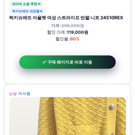
네이버 쇼핑 추천 N
럭키슈에뜨 대표템★
럭키슈에뜨 아울렛 여성 스트라이프 반팔 니트 24510REX
가격 :
298,000원
할인 가격 :
119,000원
할인율 :
60%
✅ 구매 페이지로 바로 이동
신상 아이템