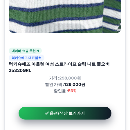
네이버 쇼핑 추천 N
럭키슈에뜨 대표템★
럭키슈에뜨 아울렛 여성 스트라이프 슬림 니트 풀오버
25320GRL
가격 :
298,000원
할인 가격 :
129,000원
할인율 :
56%
✅ 옵션/색상 보러가기