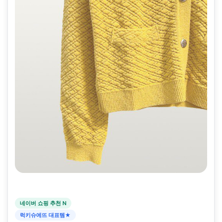
네이버 쇼핑 추천 N
럭키슈에뜨 대표템★