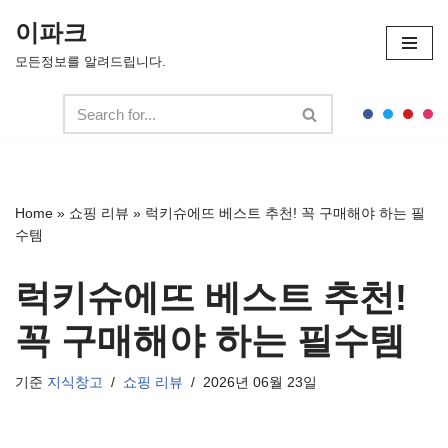
이파크
콘
모든정보를 알려드립니다.
텐
츠
로
건
너
뛰
Home
»
쇼핑 리뷰
»
럭키슈에뜨 베스트 추천! 꼭 구매해야 하는 필
기
수템
럭키슈에뜨 베스트 추천!
꼭 구매해야 하는 필수템
기준
지식창고
쇼핑 리뷰
2026년 06월 23일