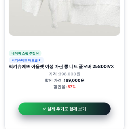
네이버 쇼핑 추천 N
럭키슈에뜨 대표템★
럭키슈에뜨 아울렛 여성 마린 롱 니트 풀오버 25800IVX
가격 :
398,000원
할인 가격 :
169,000원
할인율 :
57%
✅ 실제 후기도 함께 보기