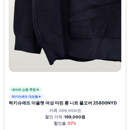
네이버 쇼핑 추천 N
럭키슈에뜨 대표템★
럭키슈에뜨 아울렛 여성 마린 롱 니트 풀오버 25800NYD
가격 :
398,000원
할인 가격 :
169,000원
할인율 :
57%