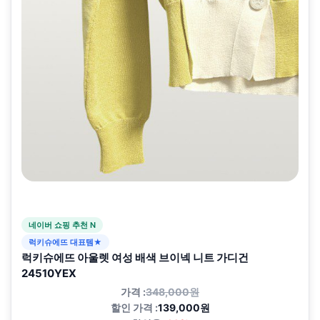
네이버 쇼핑 추천 N
럭키슈에뜨 대표템★
럭키슈에뜨 아울렛 여성 배색 브이넥 니트 가디건
24510YEX
가격 :
348,000원
할인 가격 :
139,000원