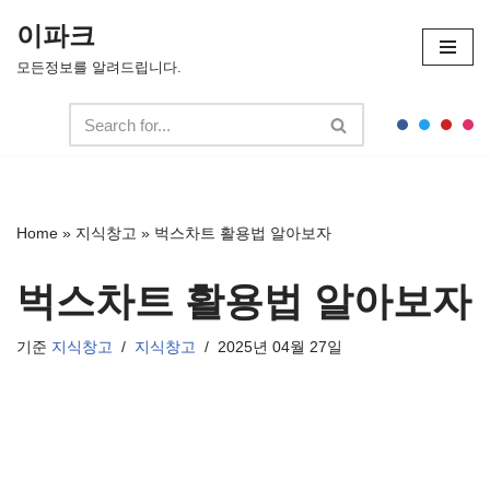
이파크
콘
모든정보를 알려드립니다.
텐
츠
로
건
너
뛰
Home
»
지식창고
»
벅스차트 활용법 알아보자
기
벅스차트 활용법 알아보자
기준
지식창고
지식창고
2025년 04월 27일