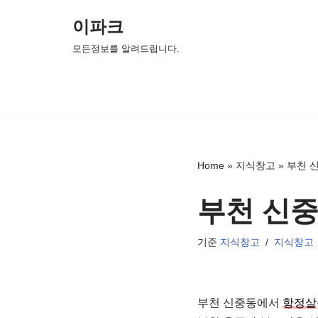
이파크
콘
모든정보를 알려드립니다.
텐
츠
로
건
너
뛰
Home
»
지식창고
»
부천 
기
부천 신
기준
지식창고
지식창고
부천 신중동에서
항정살