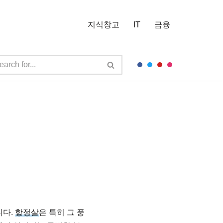
지식창고
IT
금융
니다.
항정살
은 특히 그 풍