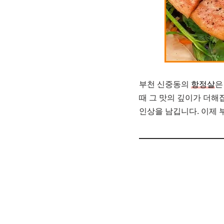
부천 신중동의
항정살
은
때 그 맛의 깊이가 더해
인상을 남깁니다. 이제