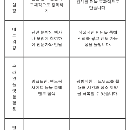
관계를 더욱 효과적으로
설
구체적으로 정의하
만듭니다.
정
기
네
관련 분야의 행사
직접적인 만남을 통해
트
나 모임에 참여하
신뢰를 쌓고 멘토 가능
워
여 전문가와 만남
성을 높입니다.
킹
온
라
인
링크드인, 멘토링
광범위한 네트워크를 활
플
사이트 등을 통해
용해 시간과 장소 제약
랫
멘토 탐색
을 극복할 수 있습니다.
폼
활
용
멘