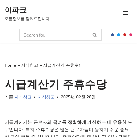
이파크
콘
모든정보를 알려드립니다.
텐
츠
로
건
너
뛰
Home
»
지식창고
»
시급계산기 주휴수당
기
시급계산기 주휴수당
기준
지식창고
지식창고
2025년 02월 28일
시급계산기는 근로자의 급여를 정확하게 계산하는 데 유용한 도
구입니다. 특히 주휴수당은 많은 근로자들이 놓치기 쉬운 중요
한 급여 항목 중 하나입니다. 주휴수당은 주 15시간 이상 근무하