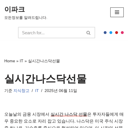
이파크
콘
모든정보를 알려드립니다.
텐
츠
로
건
너
뛰
Home
»
IT
»
실시간나스닥선물
기
실시간나스닥선물
기준
지식창고
IT
2025년 06월 11일
오늘날의 금융 시장에서
실시간 나스닥 선물
은 투자자들에게 매
우 중요한 요소로 자리 잡고 있습니다. 나스닥은 미국 주식 시장
중 하나로, 기술주를 중심으로 형성되어 있으며, 이 시장의 선물