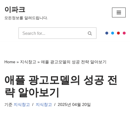
이파크
콘
모든정보를 알려드립니다.
텐
츠
로
건
너
뛰
Home
»
지식창고
»
애플 광고모델의 성공 전략 알아보기
기
애플 광고모델의 성공 전
략 알아보기
기준
지식창고
지식창고
2025년 04월 20일