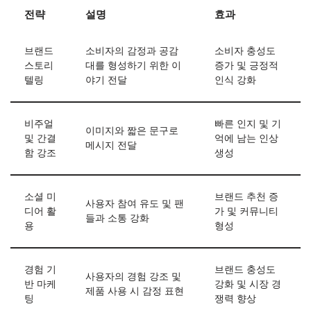
전략
설명
효과
브랜드
소비자의 감정과 공감
소비자 충성도
스토리
대를 형성하기 위한 이
증가 및 긍정적
텔링
야기 전달
인식 강화
비주얼
빠른 인지 및 기
이미지와 짧은 문구로
및 간결
억에 남는 인상
메시지 전달
함 강조
생성
소셜 미
브랜드 추천 증
사용자 참여 유도 및 팬
디어 활
가 및 커뮤니티
들과 소통 강화
용
형성
경험 기
브랜드 충성도
사용자의 경험 강조 및
반 마케
강화 및 시장 경
제품 사용 시 감정 표현
팅
쟁력 향상