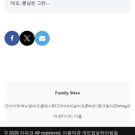
데요, 롱샴은 그런…
Family Sites
인사이트매뉴얼
비즈클래스
BC인터내셔널
비츠(Bitz)
디랭크
동이(Dohngyi)
어센티시티 서울
© 2026
이파크
All registered.
이용약관
개인정보처리방침