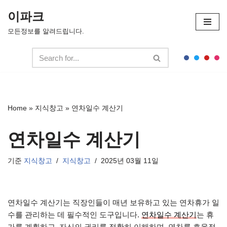
이파크
콘
모든정보를 알려드립니다.
텐
츠
로
건
너
뛰
Home
»
지식창고
»
연차일수 계산기
기
연차일수 계산기
기준
지식창고
지식창고
2025년 03월 11일
연차일수 계산기는 직장인들이 매년 보유하고 있는 연차휴가 일
수를 관리하는 데 필수적인 도구입니다.
연차일수 계산기
는 휴
가를 계획하고, 자신의 권리를 정확히 이해하며, 연차를 효율적