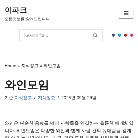
이파크
콘
모든정보를 알려드립니다.
텐
츠
로
건
너
뛰
Home
»
지식창고
»
와인모임
기
와인모임
기준
지식창고
지식창고
2025년 09월 29일
와인은 단순한 음료를 넘어 사람들을 연결하는 훌륭한 매개체입
니다. 와인모임은 다양한 와인과 함께 사람 간의 유대감을 깊게
할 수 있는 시간입니다. 친구, 가족 혹은 새로운 사람들과 함께