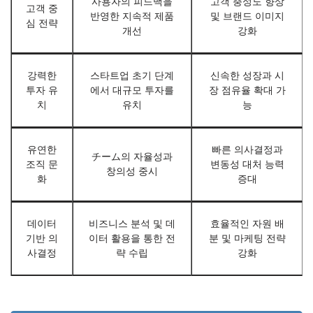
사용자의 피드백을
고객 충성도 향상
고객 중
반영한 지속적 제품
및 브랜드 이미지
심 전략
개선
강화
강력한
스타트업 초기 단계
신속한 성장과 시
투자 유
에서 대규모 투자를
장 점유율 확대 가
치
유치
능
유연한
빠른 의사결정과
チーム의 자율성과
조직 문
변동성 대처 능력
창의성 중시
화
증대
데이터
비즈니스 분석 및 데
효율적인 자원 배
기반 의
이터 활용을 통한 전
분 및 마케팅 전략
사결정
략 수립
강화