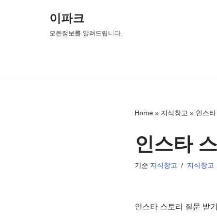
이파크
콘
모든정보를 알려드립니다.
텐
츠
로
건
너
뛰
Home
»
지식창고
»
인스타
기
인스타 스
기준
지식창고
지식창고
인스타 스토리 질문 받기