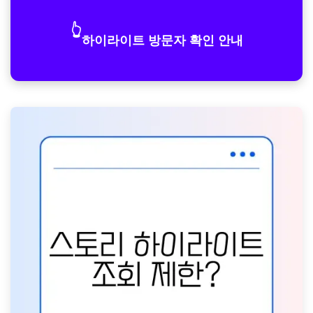
👆
하이라이트 방문자 확인 안내