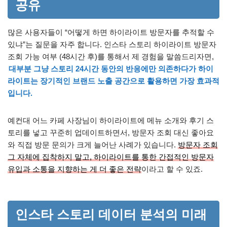
공유
많은 사용자들이 “어떻게 하면 하이라이트 방문자를 추적할 수
있냐”는 질문을 자주 합니다. 인스타 스토리 하이라이트 방문자
조회 가능 여부 (48시간 후)를 통해서 제 경험을 말씀드리자면,
대부분 그냥 스토리 24시간 동안의 반응에만 의존하다가 하이
라이트는 장기적인 브랜드 노출 공간으로 활용하면 가장 효과적
입니다.
예컨대 어느 카페 사장님이 하이라이트에 메뉴 소개와 후기 스
토리를 넣고 꾸준히 업데이트하면서, 방문자 조회 대신 좋아요
와 직접 방문 문의가 크게 늘어난 사례가 있습니다.
방문자 조회
그 자체에 집착하지 말고, 하이라이트를 통한 간접적인 방문자
유입과 소통을 지향하는 게 더 좋은 전략
이라고 할 수 있죠.
인스타 스토리 데이터 분석의 미래