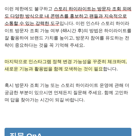
이런 제한에도 불구하고
스토리 하이라이트는 방문자 조회 외에
도 다양한 방식으로 내 콘텐츠를 홍보하고 팬들과 지속적으로
소통할 수 있는 강력한 도구
입니다. 이런 인스타 스토리 하이라
이트 방문자 조회 가능 여부 (48시간 후)의 방법은 하이라이트를
잘 활용하여 브랜드 가치를 높이고, 방문자 참여를 유도하는 전
략이 중요하다는 것을 꼭 기억해 주세요.
마지막으로 인스타그램 정책 변경 가능성을 꾸준히 체크하며,
새로운 기능과 활용법을 함께 모색하는 것이 필요
합니다.
혹시 방문자 조회 기능 또는 스토리 하이라이트 운영에 관해 더
궁금한 부분이 있으시면 언제든지 질문해 주세요. 함께 고민하
며 답을 찾아가는 시간이 되길 바랍니다.