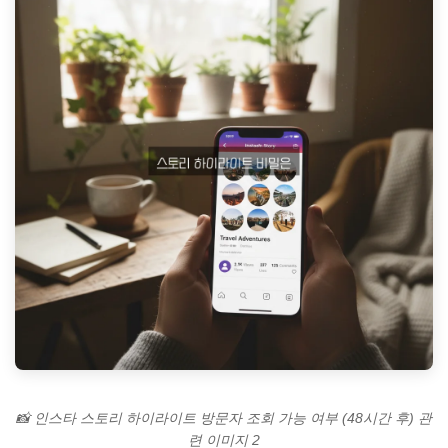
📸 인스타 스토리 하이라이트 방문자 조회 가능 여부 (48시간 후) 관
련 이미지 2