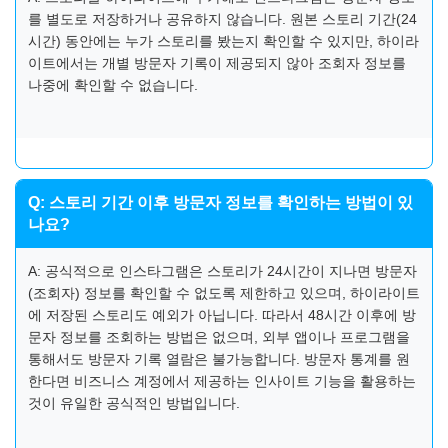
를 별도로 저장하거나 공유하지 않습니다. 원본 스토리 기간(24
시간) 동안에는 누가 스토리를 봤는지 확인할 수 있지만, 하이라
이트에서는 개별 방문자 기록이 제공되지 않아 조회자 정보를
나중에 확인할 수 없습니다.
Q: 스토리 기간 이후 방문자 정보를 확인하는 방법이 있
나요?
A: 공식적으로 인스타그램은 스토리가 24시간이 지나면 방문자
(조회자) 정보를 확인할 수 없도록 제한하고 있으며, 하이라이트
에 저장된 스토리도 예외가 아닙니다. 따라서 48시간 이후에 방
문자 정보를 조회하는 방법은 없으며, 외부 앱이나 프로그램을
통해서도 방문자 기록 열람은 불가능합니다. 방문자 통계를 원
한다면 비즈니스 계정에서 제공하는 인사이트 기능을 활용하는
것이 유일한 공식적인 방법입니다.