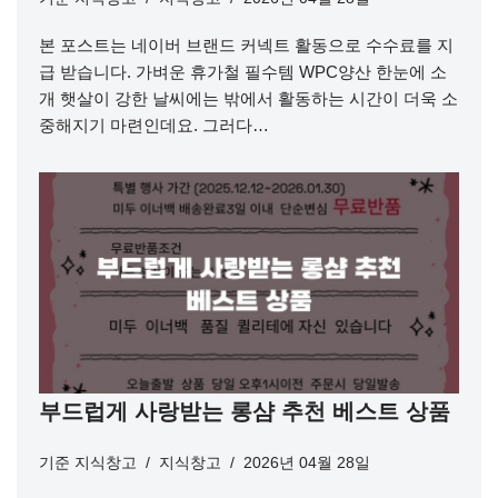
본 포스트는 네이버 브랜드 커넥트 활동으로 수수료를 지
급 받습니다. 가벼운 휴가철 필수템 WPC양산 한눈에 소
개 햇살이 강한 날씨에는 밖에서 활동하는 시간이 더욱 소
중해지기 마련인데요. 그러다…
부드럽게 사랑받는 롱샴 추천 베스트 상품
기준
지식창고
지식창고
2026년 04월 28일