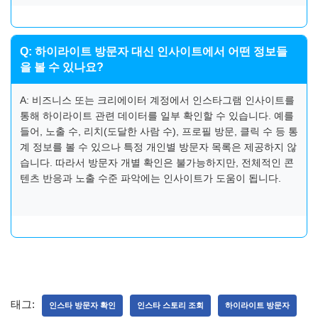
Q: 하이라이트 방문자 대신 인사이트에서 어떤 정보들
을 볼 수 있나요?
A: 비즈니스 또는 크리에이터 계정에서 인스타그램 인사이트를
통해 하이라이트 관련 데이터를 일부 확인할 수 있습니다. 예를
들어, 노출 수, 리치(도달한 사람 수), 프로필 방문, 클릭 수 등 통
계 정보를 볼 수 있으나 특정 개인별 방문자 목록은 제공하지 않
습니다. 따라서 방문자 개별 확인은 불가능하지만, 전체적인 콘
텐츠 반응과 노출 수준 파악에는 인사이트가 도움이 됩니다.
태그:
인스타 방문자 확인
인스타 스토리 조회
하이라이트 방문자