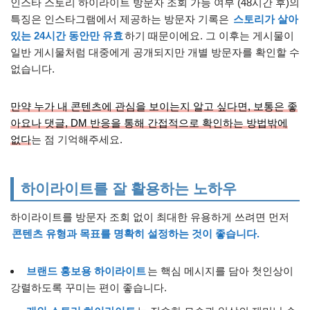
인스타 스토리 하이라이트 방문자 조회 가능 여부 (48시간 후)의
특징은 인스타그램에서 제공하는 방문자 기록은
스토리가 살아
있는 24시간 동안만 유효
하기 때문이에요. 그 이후는 게시물이
일반 게시물처럼 대중에게 공개되지만 개별 방문자를 확인할 수
없습니다.
만약 누가 내 콘텐츠에 관심을 보이는지 알고 싶다면, 보통은 좋
아요나 댓글, DM 반응을 통해 간접적으로 확인하는 방법밖에
없다
는 점 기억해주세요.
하이라이트를 잘 활용하는 노하우
하이라이트를 방문자 조회 없이 최대한 유용하게 쓰려면 먼저
콘텐츠 유형과 목표를 명확히 설정하는 것이 좋습니다.
브랜드 홍보용 하이라이트
는 핵심 메시지를 담아 첫인상이
강렬하도록 꾸미는 편이 좋습니다.