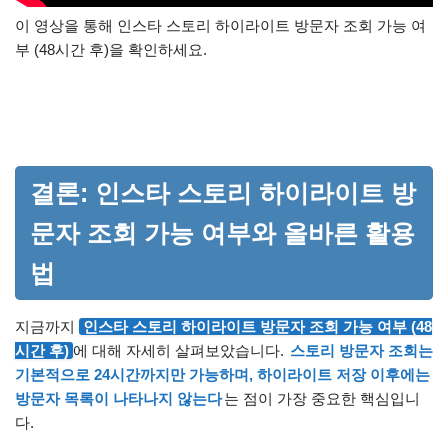
이 영상을 통해 인스타 스토리 하이라이트 방문자 조회 가능 여
부 (48시간 후)을 확인하세요.
결론: 인스타 스토리 하이라이트 방
문자 조회 가능 여부와 올바른 활용
법
지금까지
인스타 스토리 하이라이트 방문자 조회 가능 여부 (48
시간 후)
에 대해 자세히 살펴보았습니다.
스토리 방문자 조회는
기본적으로 24시간까지만 가능하며, 하이라이트 저장 이후에는
방문자 목록이 나타나지 않는다
는 점이 가장 중요한 핵심입니
다.