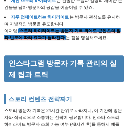
개인 스토리 하이라이트
는 진솔한 모습과 일상의 재미난 순
간들을 담아 방문자의 공감을 이끌어낼 수 있죠.
자주 업데이트하는 하이라이트
는 방문자 관심도를 유지하
며 자발적인 방문을 유도합니다.
이처럼
스토리 하이라이트는 방문자 기록 외에도 콘텐츠의 질
과 빈도에 따라 효과가 달라진다
는 점을 명심해주세요.
인스타그램 방문자 기록 관리의 실
제 팁과 트릭
스토리 컨텐츠 전략짜기
스토리 방문자 기록은 24시간 단위로 사라지니, 이 기간에 방문
자와 적극적으로 소통하는 전략이 필요합니다. 인스타 스토리
하이라이트 방문자 조회 가능 여부 (48시간 후)를 통해서 예를