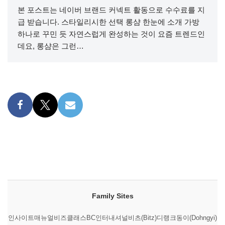
본 포스트는 네이버 브랜드 커넥트 활동으로 수수료를 지
급 받습니다. 스타일리시한 선택 롱샴 한눈에 소개 가방
하나로 꾸민 듯 자연스럽게 완성하는 것이 요즘 트렌드인
데요, 롱샴은 그런…
Family Sites
인사이트매뉴얼
비즈클래스
BC인터내셔널
비츠(Bitz)
디랭크
동이(Dohngyi)