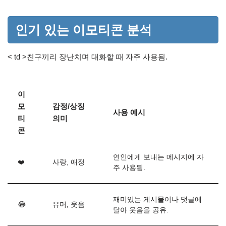
인기 있는 이모티콘 분석
< td >친구끼리 장난치며 대화할 때 자주 사용됨.
이
모
감정/상징
사용 예시
티
의미
콘
연인에게 보내는 메시지에 자
❤️
사랑, 애정
주 사용됨.
재미있는 게시물이나 댓글에
😂
유머, 웃음
달아 웃음을 공유.