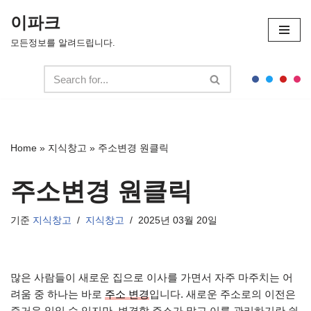
이파크
콘
모든정보를 알려드립니다.
텐
츠
로
건
너
뛰
Home
»
지식창고
»
주소변경 원클릭
기
주소변경 원클릭
기준
지식창고
지식창고
2025년 03월 20일
많은 사람들이 새로운 집으로 이사를 가면서 자주 마주치는 어
려움 중 하나는 바로
주소 변경
입니다. 새로운 주소로의 이전은
즐거운 일일 수 있지만, 변경할 주소가 많고 이를 관리하기란 쉽