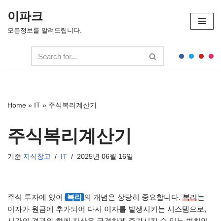
이파크
콘
모든정보를 알려드립니다.
텐
츠
로
건
너
뛰
Home
»
IT
»
주식복리계산기
기
주식복리계산기
기준
지식창고
IT
2025년 06월 16일
주식 투자에 있어
복리
의 개념은 상당히 중요합니다.
복리
는
이자가 원금에 추가되어 다시 이자를 발생시키는 시스템으로,
시간의 경과와 함께 자산을 급격하게 증가시킬 수 있는 법칙입