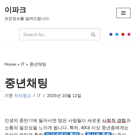
이파크
콘
모든정보를 알려드립니다.
텐
츠
로
건
너
뛰
Home
»
IT
»
중년채팅
기
중년채팅
기준
지식창고
IT
2025년 10월 12일
인생의 중반기에 들어서면 많은 사람들이 새로운
사회적 경험
과
소통의 필요성을 느끼게 됩니다. 특히, 40대 이상 중년층에게는
온라인 채팅을 통한
인간관계의 확장
과
정서적 충족
이 중요