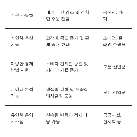
대기 시간 감소 및 정확
음식점, 카
주문 자동화
한 주문 전달
페
개인화 추천
고객 만족도 증가 및 판
소매점, 온
기능
매 증대 효과
라인 쇼핑몰
다양한 결제
소비자 편리함 증진 및
모든 산업군
방법 지원
거래 성사율 증가
데이터 분석
경쟁력 강화 및 전략적
모든 산업군
기능
의사결정 도움
유연한 운영
신속한 반응과 적시 대
공공시설,
시스템
응 가능
전시회 등