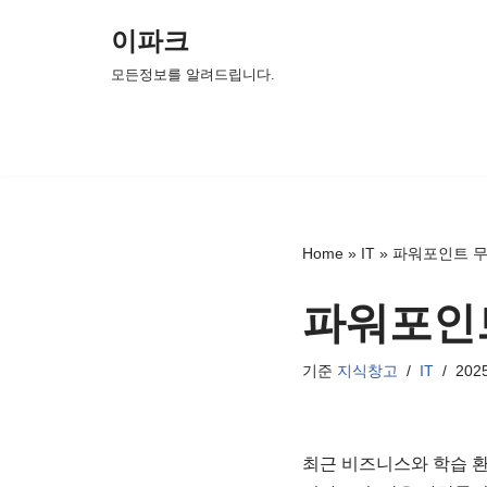
이파크
콘
모든정보를 알려드립니다.
텐
츠
로
건
너
뛰
Home
»
IT
»
파워포인트 
기
파워포인
기준
지식창고
IT
202
최근 비즈니스와 학습 