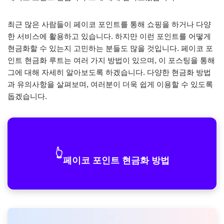
최근 많은 사람들이 페이코 포인트를 통해 쇼핑을 하거나 다양
한 서비스에 활용하고 있습니다. 하지만 이런 포인트를 어떻게
현금화할 수 있는지 고민하는 분들도 많을 것입니다. 페이코 포
인트 현금화 루트는 여러 가지 방법이 있으며, 이 포스팅을 통해
그에 대해 자세히 알아보도록 하겠습니다. 다양한 현금화 방법
과 유의사항을 살펴보며, 여러분이 더욱 쉽게 이용할 수 있도록
돕겠습니다.
👆
페이코 포인트 현금화 방법