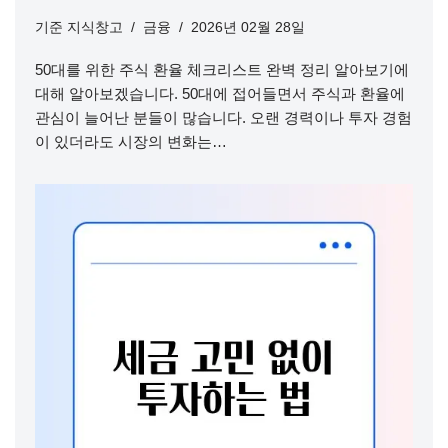
기준
지식창고
금융
2026년 02월 28일
50대를 위한 주식 환율 체크리스트 완벽 정리 알아보기에
대해 알아보겠습니다. 50대에 접어들면서 주식과 환율에
관심이 늘어난 분들이 많습니다. 오랜 경력이나 투자 경험
이 있더라도 시장의 변화는…