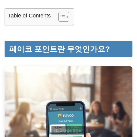
Table of Contents
페이코 포인트란 무엇인가요?