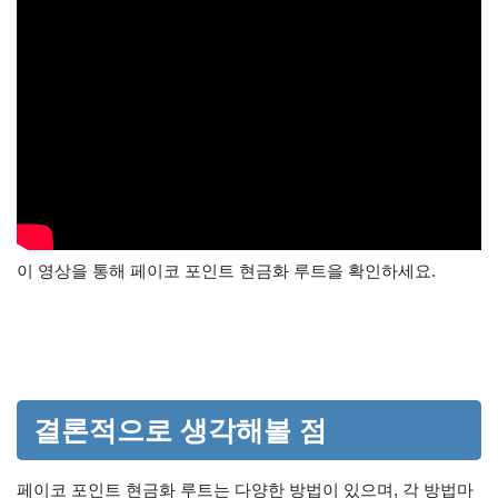
이 영상을 통해 페이코 포인트 현금화 루트을 확인하세요.
결론적으로 생각해볼 점
페이코 포인트 현금화 루트는 다양한 방법이 있으며, 각 방법마