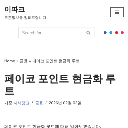
이파크
콘
모든정보를 알려드립니다.
텐
츠
로
건
너
뛰
Home
»
금융
»
페이코 포인트 현금화 루트
기
페이코 포인트 현금화 루
트
기준
지식창고
금융
2026년 02월 02일
페이코 포인트 현금화 루트에 대해 알아보겠습니다.