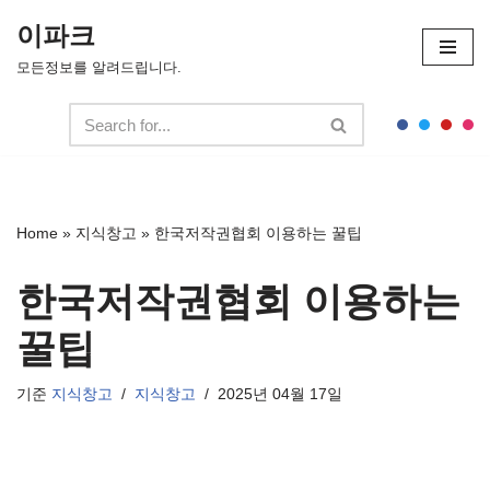
이파크
콘
모든정보를 알려드립니다.
텐
츠
로
건
너
뛰
Home
»
지식창고
»
한국저작권협회 이용하는 꿀팁
기
한국저작권협회 이용하는
꿀팁
기준
지식창고
지식창고
2025년 04월 17일