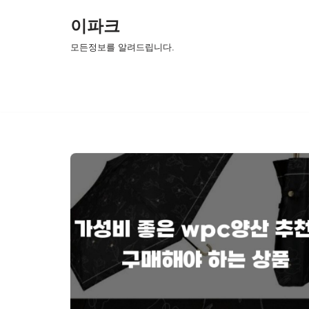
이파크
콘
모든정보를 알려드립니다.
텐
츠
로
건
너
뛰
기