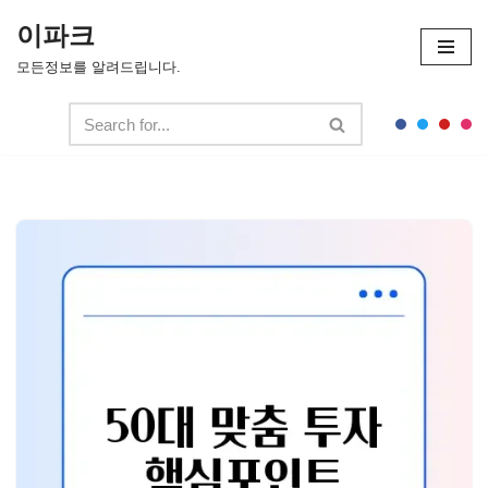
이파크
콘
모든정보를 알려드립니다.
텐
츠
로
건
너
뛰
기