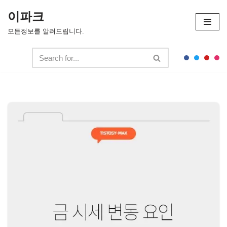
이파크
콘
모든정보를 알려드립니다.
텐
츠
로
건
너
뛰
기