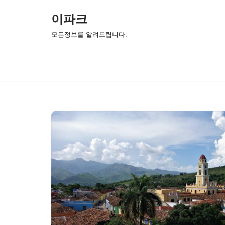
이파크
콘
모든정보를 알려드립니다.
텐
츠
로
건
너
뛰
기