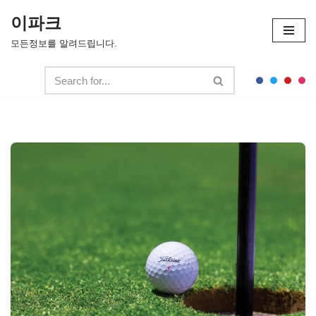
이파크
콘
모든정보를 알려드립니다.
텐
츠
로
건
너
뛰
기