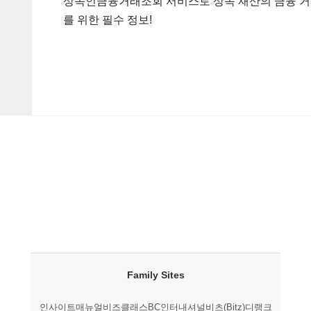
상속인금융거래조회 서비스로 상속 재산의 금융 거래
를 위한 필수 정보!
Family Sites
인사이트매뉴얼
비즈클래스
BC인터내셔널
비츠(Bitz)
디랭크