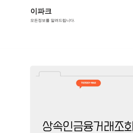
이파크
콘
모든정보를 알려드립니다.
텐
츠
로
건
너
뛰
기