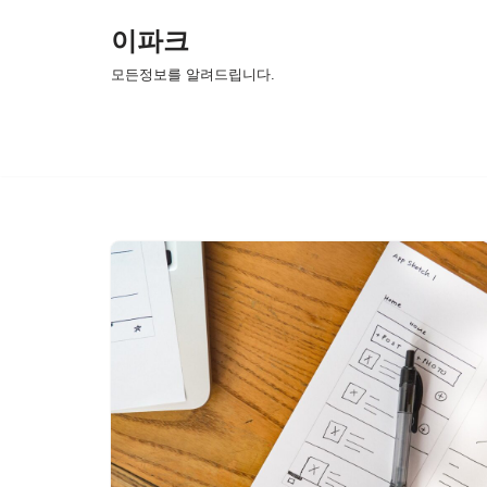
이파크
콘
모든정보를 알려드립니다.
텐
츠
로
건
너
뛰
기