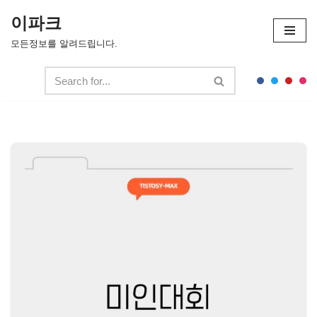
이파크
콘
모든정보를 알려드립니다.
텐
츠
로
건
너
뛰
기