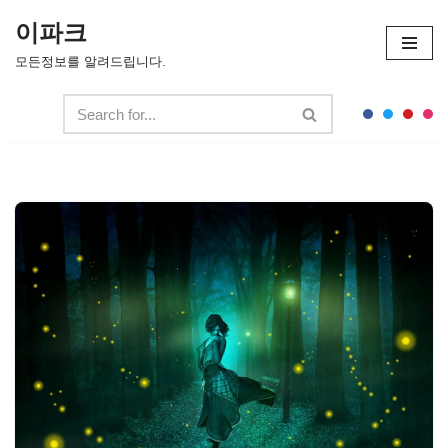
이파크
콘
모든정보를 알려드립니다.
텐
츠
로
건
너
뛰
기