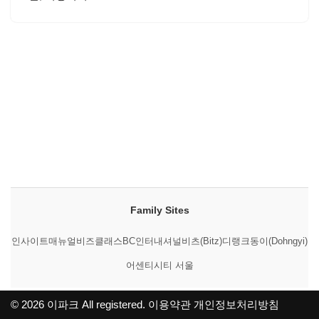
Family Sites
인사이트매뉴얼
비즈클래스
BC인터내셔널
비츠(Bitz)
디랭크
동이(Dohngyi)
어센티시티 서울
© 2026
이파크
All registered.
이용약관
개인정보처리방침