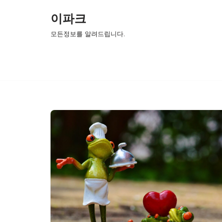
이파크
콘
모든정보를 알려드립니다.
텐
츠
로
건
너
뛰
기