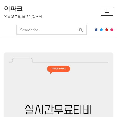
이파크
콘
모든정보를 알려드립니다.
텐
츠
로
건
너
뛰
기