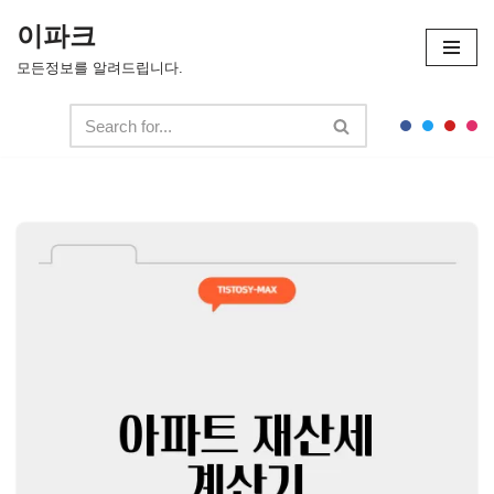
이파크
콘
모든정보를 알려드립니다.
텐
츠
로
건
너
뛰
기