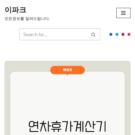
이파크
콘
모든정보를 알려드립니다.
텐
츠
로
건
너
뛰
기