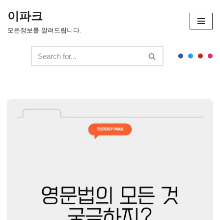
이파크
콘
모든정보를 알려드립니다.
텐
츠
로
건
너
뛰
기