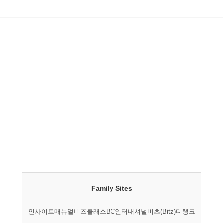
Family Sites
인사이트매뉴얼
비즈클래스
BC인터내셔널
비츠(Bitz)
디랭크