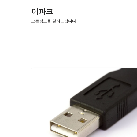
이파크
콘
모든정보를 알려드립니다.
텐
츠
로
건
너
뛰
기