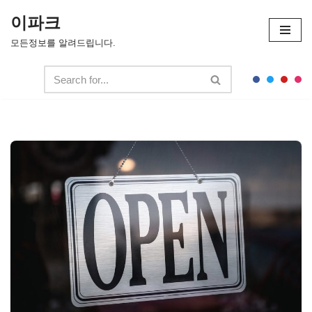
이파크
콘
모든정보를 알려드립니다.
텐
츠
로
건
너
뛰
기