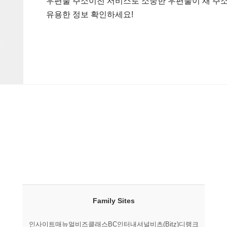
우편물 주소이전 서비스로 소중한 우편물이 새 주소
유용한 정보 확인하세요!
Family Sites
인사이트매뉴얼
비즈클래스
BC인터내셔널
비츠(Bitz)
디랭크