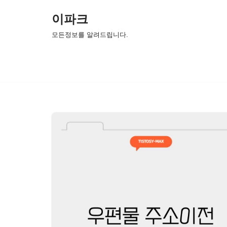
이파크
콘
모든정보를 알려드립니다.
텐
츠
로
건
너
뛰
기