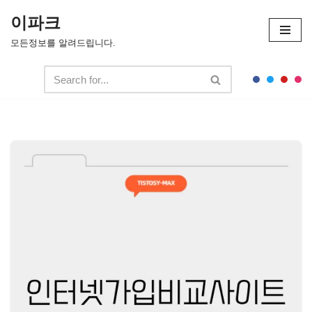
이파크
콘
모든정보를 알려드립니다.
텐
츠
로
건
너
뛰
기