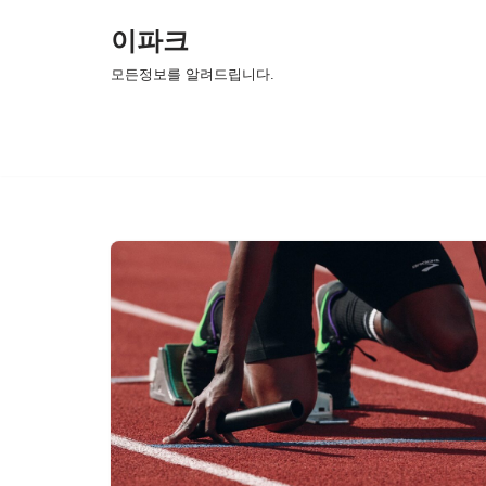
이파크
콘
모든정보를 알려드립니다.
텐
츠
로
건
너
뛰
기