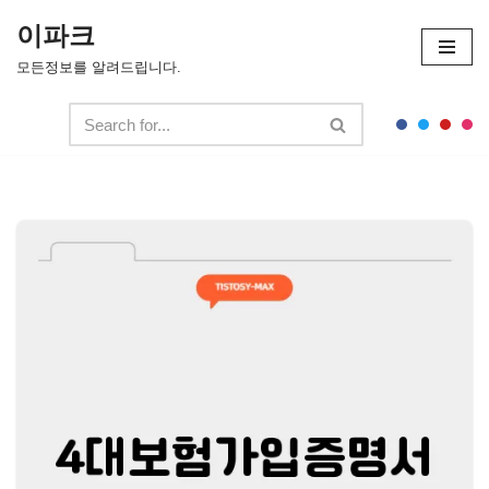
이파크
콘
모든정보를 알려드립니다.
텐
츠
로
건
너
뛰
기